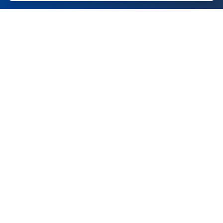
RESULTADOS COMPROVADOS
Números que
falam por si
Mais de uma década protegendo empresas líderes
com excelência e dedicação técnica.
98
%
700
+