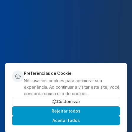
Preferências de Cookie
Nós usamos cookies para aprimorar sua
experiência. Ao continuar a visitar este site, você
concorda com o uso de cookies.
Customizar
Rejeitar todos
EXPLORE
Aceitar todos