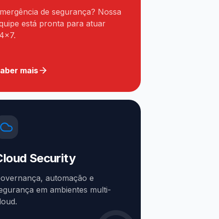
mergência de segurança? Nossa
quipe está pronta para atuar
4x7.
aber mais
Cloud Security
overnança, automação e
egurança em ambientes multi-
loud.