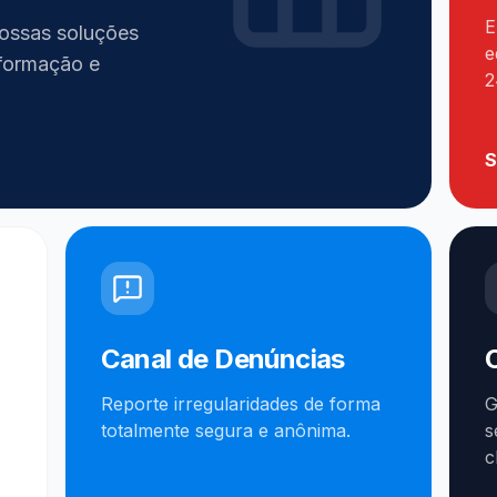
E
nossas soluções
e
formação e
2
S
Canal de Denúncias
Reporte irregularidades de forma
G
totalmente segura e anônima.
s
c