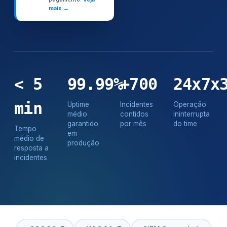
mais →
< 5
99.99%
+700
24x7x
min
Uptime
Incidentes
Operação
médio
contidos
ininterrupta
garantido
por mês
do time
Tempo
em
médio de
produção
resposta a
incidentes