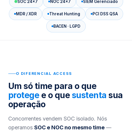
SOC 24x7
NOC 24x7
SIEM Gerenciado
MDR / XDR
Threat Hunting
PCI DSS QSA
BACEN · LGPD
O DIFERENCIAL ACCESS
Um só time para o que
protege
e o que
sustenta
sua
operação
Concorrentes vendem SOC isolado. Nós
operamos
SOC e NOC no mesmo time
—