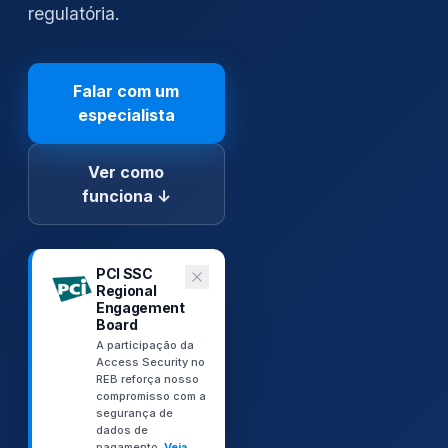
regulatória.
Falar com um
especialista
Ver como
funciona ↓
PCI SSC
Regional
Engagement
Board
A participação da
Access Security no
REB reforça nosso
compromisso com a
segurança de
dados de
pagamento.
Veja