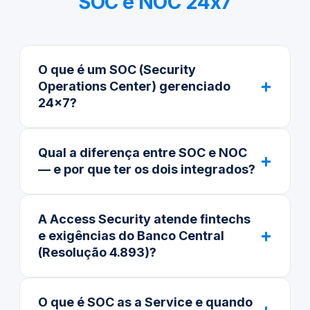
SOC e NOC 24x7
O que é um SOC (Security
+
Operations Center) gerenciado
24x7?
Qual a diferença entre SOC e NOC
+
— e por que ter os dois integrados?
A Access Security atende fintechs
+
e exigências do Banco Central
(Resolução 4.893)?
O que é SOC as a Service e quando