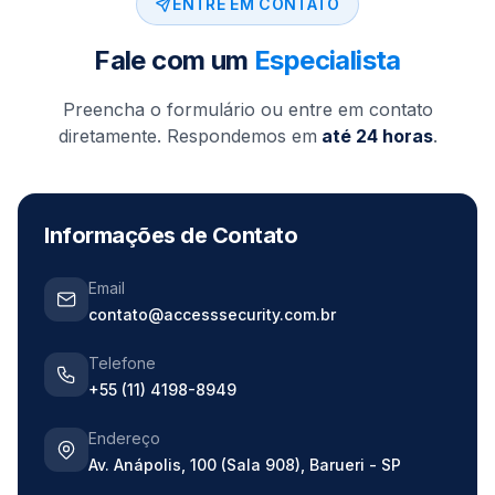
ENTRE EM CONTATO
Fale com um
Especialista
Preencha o formulário ou entre em contato
diretamente. Respondemos em
até 24 horas
.
Informações de Contato
Email
contato@accesssecurity.com.br
Telefone
+55 (11) 4198-8949
Endereço
Av. Anápolis, 100 (Sala 908), Barueri - SP