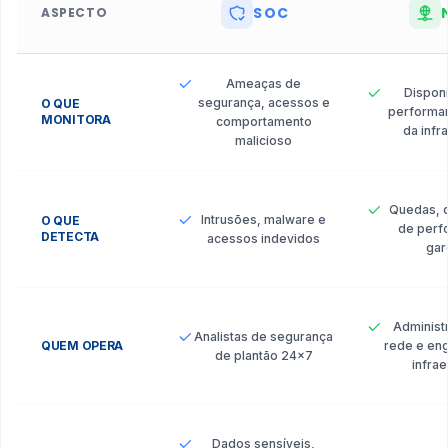
SOC
ASPECTO
Comparativo detalhado entre as operações de SOC, NOC
Ameaças de
Disponi
segurança, acessos e
O QUE
performa
MONITORA
comportamento
da infr
malicioso
Quedas, 
Intrusões, malware e
O QUE
de perf
DETECTA
acessos indevidos
gar
Administ
Analistas de segurança
QUEM OPERA
rede e en
de plantão 24x7
infrae
Dados sensíveis,