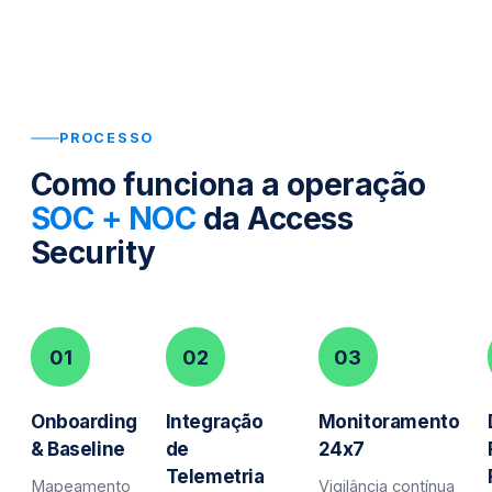
PROCESSO
Como funciona a operação
SOC + NOC
da Access
Security
01
02
03
Onboarding
Integração
Monitoramento
& Baseline
de
24x7
Telemetria
Mapeamento
Vigilância contínua