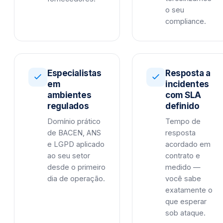
o seu
compliance.
Especialistas
Resposta a
em
incidentes
ambientes
com SLA
regulados
definido
Domínio prático
Tempo de
de BACEN, ANS
resposta
e LGPD aplicado
acordado em
ao seu setor
contrato e
desde o primeiro
medido —
dia de operação.
você sabe
exatamente o
que esperar
sob ataque.