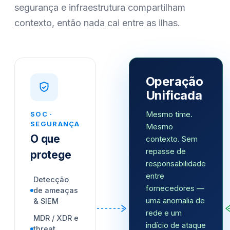
segurança e infraestrutura compartilham
contexto, então nada cai entre as ilhas.
Operação
Unificada
Mesmo time.
SOC ·
SEGURANÇA
Mesmo
O que
contexto. Sem
repasse de
protege
responsabilidade
entre
Detecção
fornecedores —
de ameaças
uma anomalia de
& SIEM
rede e um
MDR / XDR e
indício de ataque
threat