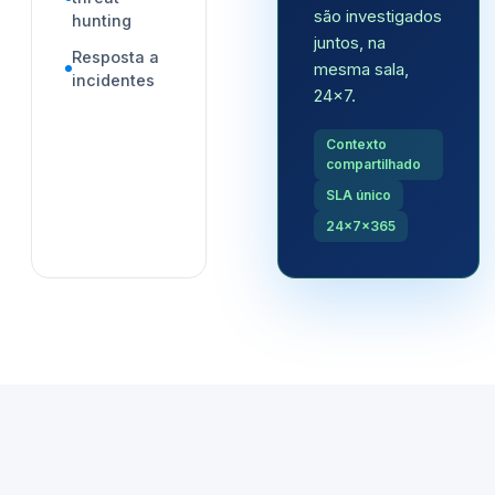
são investigados
hunting
juntos, na
Resposta a
mesma sala,
incidentes
24x7.
Contexto
compartilhado
SLA único
24x7x365