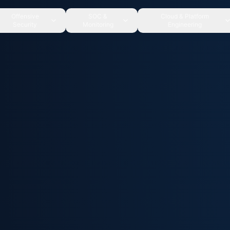
Offensive
SOC &
Cloud & Platform
Security
Monitoring
Engineering