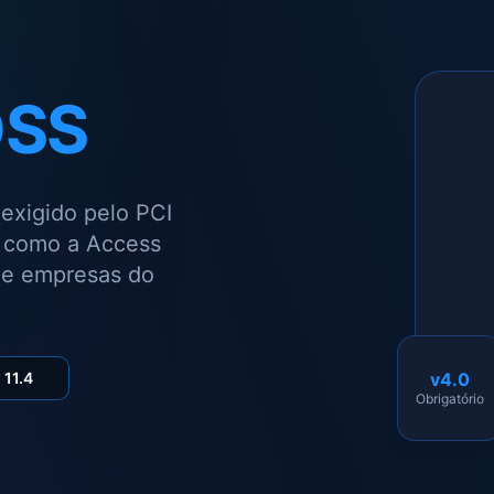
DSS
exigido pelo PCI
e como a Access
s e empresas do
 11.4
v4.0
Obrigatório