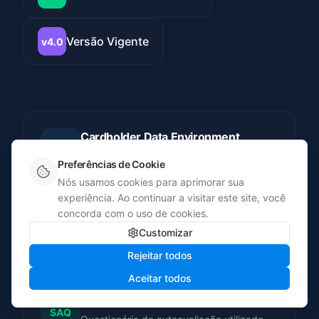
Versão Vigente
v4.0
Cardholder Data Environment
CDE
Conjunto de sistemas, pessoas e
Preferências de Cookie
processos que armazenam, processam ou
Nós usamos cookies para aprimorar sua
transmitem dados de titulares de cartão.
experiência. Ao continuar a visitar este site, você
Delimitar corretamente o CDE é o primeiro
concorda com o uso de cookies.
passo para reduzir o escopo e o custo da
Customizar
certificação.
Rejeitar todos
Aceitar todos
Self-Assessment Questionnaire
SAQ