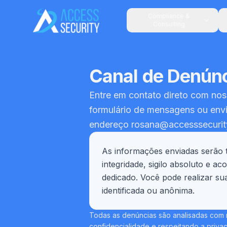
Compliance &
Consulting
Canal de Denún
Entre em contato direto com nos
formulário de mensagens ou envi
endereço rosana@accesssecurit
As informações enviadas serão 
integridade, sigilo absoluto e 
dedicado. Você pode realizar s
identificada ou anônima.
Todas as denúncias são analisadas com 
confidencialidade e respeitando a priva