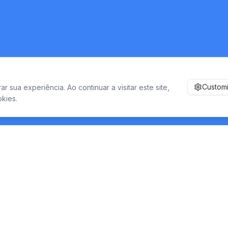
Custom
 sua experiência. Ao continuar a visitar este site,
kies.
Serviços
Empresa
SOC/NOC/BOC 24x7
Sobre Nós
Pentest e Vulnerabilidades
Metodologi