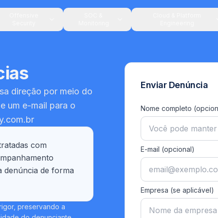
Offensive
SOC &
Cloud & Platform
Security
Monitoring
Engineering
cias
Enviar Denúncia
sa direção por meio do
e um e-mail para o
Nome completo (opcion
y.com.br
tratadas com
E-mail (opcional)
acompanhamento
ua denúncia de forma
Empresa (se aplicável)
rigor, preservando a
cidade do denunciante.