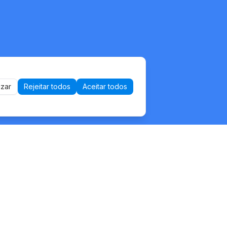
izar
Rejeitar todos
Aceitar todos
Recursos
Blog
a
Carreiras